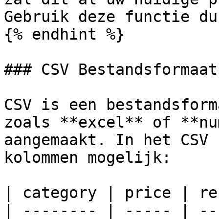
Gebruik deze functie du
{% endhint %}

### CSV Bestandsformaat

CSV is een bestandsform
zoals **excel** of **nu
aangemaakt. In het CSV 
kolommen mogelijk:

| category | price | re
| -------- | ----- | --