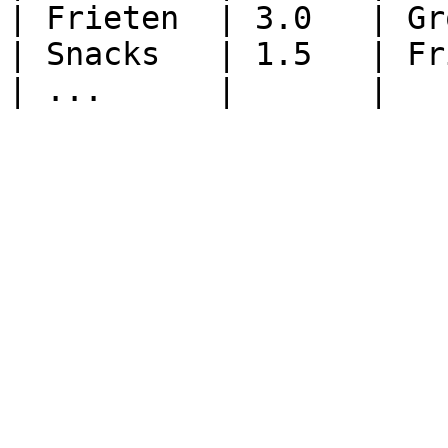
| Frieten  | 3.0   | Gr
| Snacks   | 1.5   | Fr